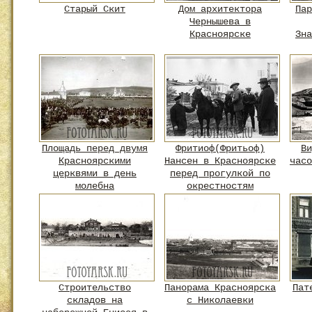
Старый Скит
Дом архитектора
Пар
Чернышева в
Красноярске
Зна
Площадь перед двумя
Фритиоф(Фритьоф)
Ви
Красноярскими
Нансен в Красноярске
часо
церквями в день
перед прогулкой по
молебна
окрестностям
Строительство
Панорама Красноярска
Пат
складов на
с Николаевки