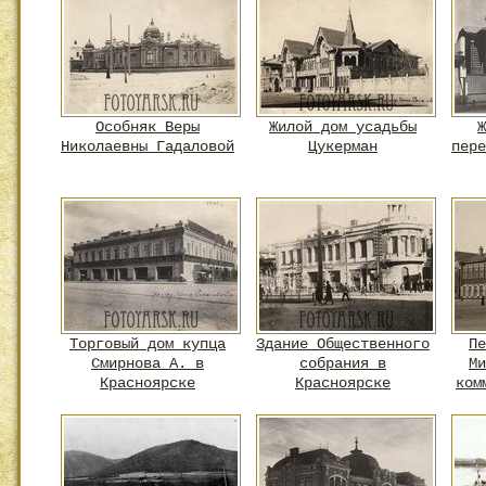
Особняк Веры
Жилой дом усадьбы
Ж
Николаевны Гадаловой
Цукерман
пере
Торговый дом купца
Здание Общественного
Пе
Смирнова А. в
собрания в
Ми
Красноярске
Красноярске
ком