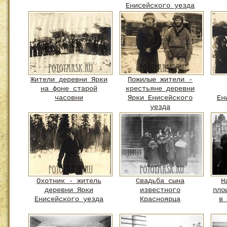
Енисейского уезда
Жители деревни Ярки
Пожилые жители -
на фоне старой
крестьяне деревни
часовни
Ярки Енисейского
Ен
уезда
Охотник - житель
Свадьба сына
Н
деревни Ярки
известного
пло
Енисейского уезда
Красноярца
в 