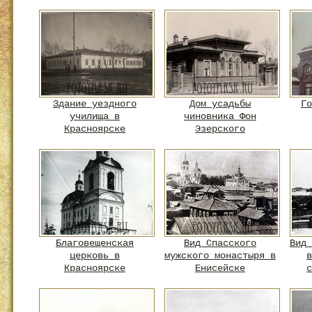
Здание уездного
Дом усадьбы
Го
училища в
чиновника Фон
Красноярске
Эзерского
Благовещенская
Вид Спасского
Вид 
церковь в
мужского монастыря в
в
Красноярске
Енисейске
с