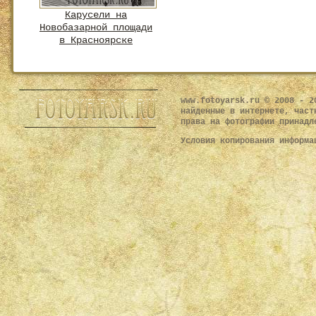
Карусели на
Новобазарной площади
в Красноярске
www.fotoyarsk.ru © 2008 - 2
найденные в интернете, част
права на фотографии принадл
Условия копирования информ