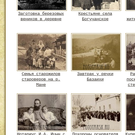
Заготовка березовых
Крестьяне села
веников в деревне
Богучанское
жит
Семья старожилов
Завтрак у речки
Ра
староверов на р.
Базаихи
пос
Мане
сте
Нотариус И.А. Ицын с
Похороны основателя
Купе