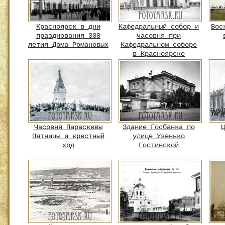
Красноярск в дни
Кафедральный собор и
Вос
празднования 300
часовня при
летия Дома Романовых
Кафедральном соборе
в Красноярске
Часовня Параскевы
Здание Госбанка по
Ц
Пятницы и крестный
улице Узенько
ход
Гостинской