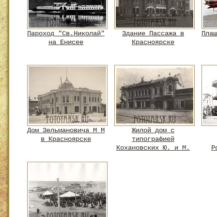
Пароход "Св.Николай"
Здание Пассажа в
Плаш
на Енисее
Красноярске
Дом Зельмановича М М
Жилой дом с
в Красноярске
типографией
Кохановских Ю. и М.
Р