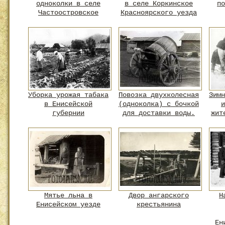
одноколки в селе
в селе Коркинское
по
Частоостровское
Красноярского уезда
Уборка урожая табака
Повозка двухколесная
Зимн
в Енисейской
(одноколка) с бочкой
и
губернии
для доставки воды.
жит
Мятье льна в
Двор ангарского
Н
Енисейском уезде
крестьянина
Ен