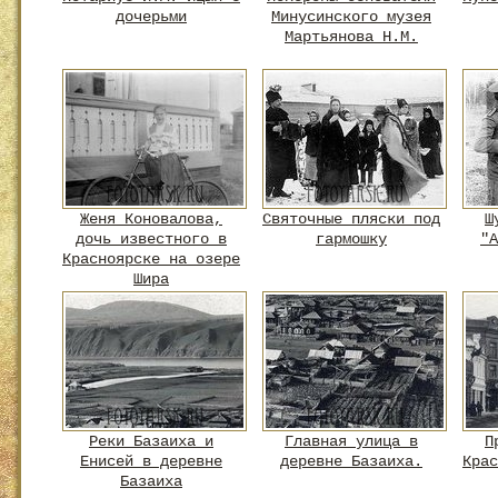
дочерьми
Минусинского музея
Мартьянова Н.М.
Женя Коновалова,
Святочные пляски под
Ш
дочь известного в
гармошку
"А
Красноярске на озере
Шира
Реки Базаиха и
Главная улица в
П
Енисей в деревне
деревне Базаиха.
Крас
Базаиха