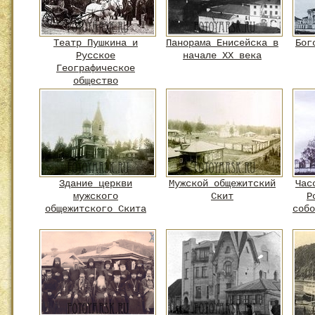
Театр Пушкина и
Панорама Енисейска в
Бог
Русское
начале XX века
Географическое
общество
Здание церкви
Мужской общежитский
Час
мужского
Скит
Р
общежитского Скита
собо