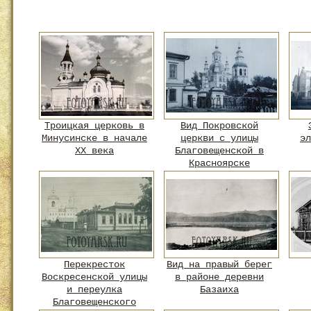
Троицкая церковь в
Вид Покровской
Минусинске в начале
церкви с улицы
эл
XX века
Благовещенской в
Красноярске
Перекресток
Вид на правый берег
Воскресенской улицы
в районе деревни
и переулка
Базаиха
Благовещенского