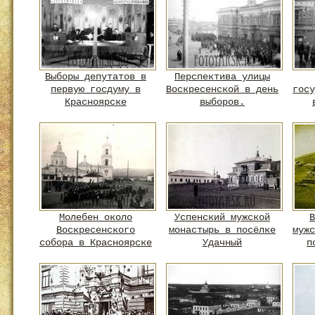
Выборы депутатов в
Перспектива улицы
первую госдуму в
Воскресенской в день
госу
Красноярске
выборов.
Молебен около
Успенский мужской
В
Воскресенского
монастырь в посёлке
мужс
собора в Красноярске
Удачный
п