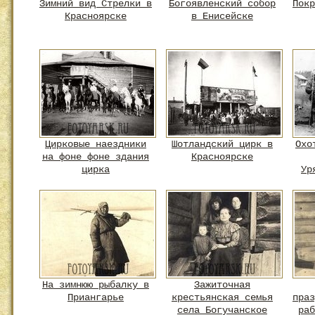
Зимний вид Стрелки в
Богоявленский собор
Покр
Красноярске
в Енисейске
Цирковые наездники
Шотландский цирк в
Охо
на фоне фоне здания
Красноярске
цирка
Ур
На зимнюю рыбалку в
Зажиточная
Приангарье
крестьянская семья
праз
села Богучанское
раб