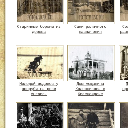
Старинные бороны из
Сани раличного
Со
дерева
назначения
раз
Молодой водовоз у
Дом мещанина
П
проруби на реке
Колесникова в
пр
Ангаре.
Красноярске