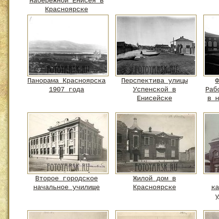
набережной Енисея в
Красноярске
Панорама Красноярска
Перспектива улицы
Ф
1907 года
Успенской в
Раб
Енисейске
в н
Второе городское
Жилой дом в
начальное училище
Красноярске
ка
у