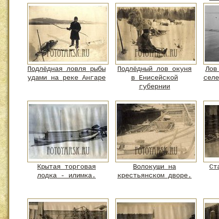
Подлёдная ловля рыбы
Подлёдный лов окуня
Лов
удами на реке Ангаре
в Енисейской
селе
губернии
Крытая торговая
Волокуши на
Ст
лодка - илимка.
крестьянском дворе.