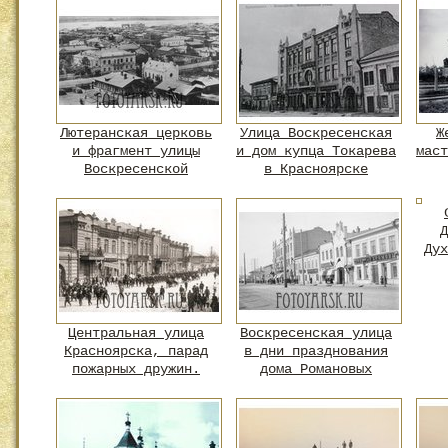
Лютеранская церковь
Улица Воскресенская
Ж
и фрагмент улицы
и дом купца Токарева
маст
Воскресенской
в Красноярске
Д
Дух
Центральная улица
Воскресенская улица
Красноярска, парад
в дни празднования
пожарных дружин.
дома Романовых