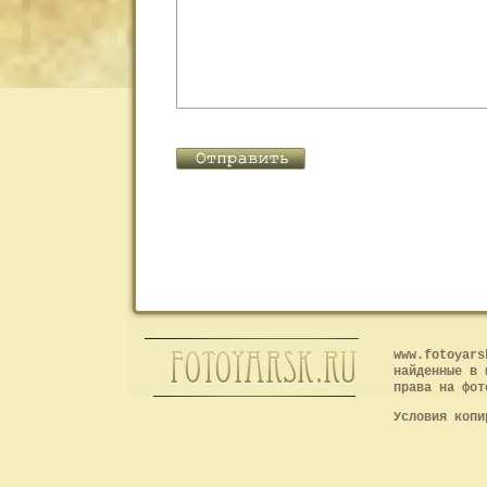
www.fotoyars
найденные в 
права на фот
Условия копи