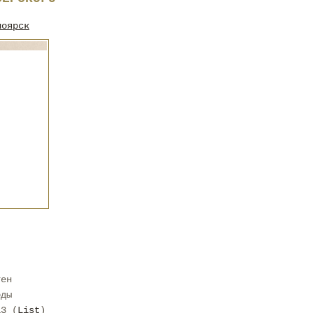
ноярск
тен
оды
13 (
List
)