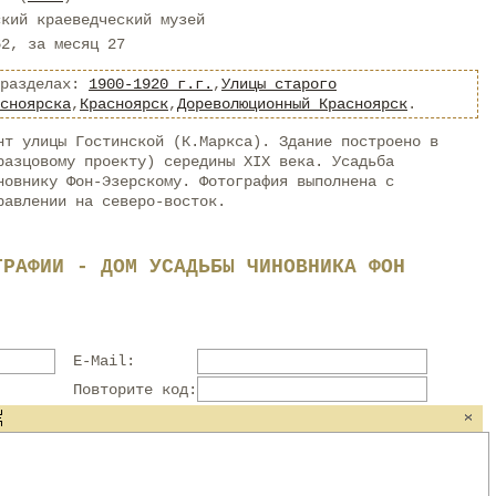
ский краеведческий музей
62, за месяц 27
 разделах:
1900-1920 г.г.
,
Улицы старого
сноярска
,
Красноярск
,
Дореволюционный Красноярск
.
нт улицы Гостинской (К.Маркса). Здание построено в
разцовому проекту) середины XIX века. Усадьба
новнику Фон-Эзерскому. Фотография выполнена с
равлении на северо-восток.
ГРАФИИ - ДОМ УСАДЬБЫ ЧИНОВНИКА ФОН
E-Mail:
Повторите код: