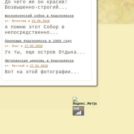
До чего же он красив!
Возвышенно-строгий...
Воскресенский собор в Красноярске
от: Вячеслав
в
23.06.2018
я помню этот Собор в
непосредственно...
Панорама Красноярска в 1960 году
от: Олег
в
17.05.2018
Ух ты, еще остров Отдыха...
Лютеранская церковь в Красноярске
от: Местный
в
27.01.2018
Вот на этой фотографии...