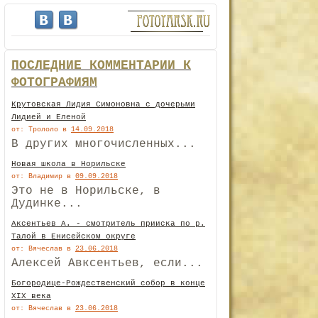
ПОСЛЕДНИЕ КОММЕНТАРИИ К
ФОТОГРАФИЯМ
Крутовская Лидия Симоновна с дочерьми
Лидией и Еленой
от: Трололо
в
14.09.2018
В других многочисленных...
Новая школа в Норильске
от: Владимир
в
09.09.2018
Это не в Норильске, в
Дудинке...
Аксентьев А. - смотритель прииска по р.
Талой в Енисейском округе
от: Вячеслав
в
23.06.2018
Алексей Авксентьев, если...
Богородице-Рождественский собор в конце
XIX века
от: Вячеслав
в
23.06.2018