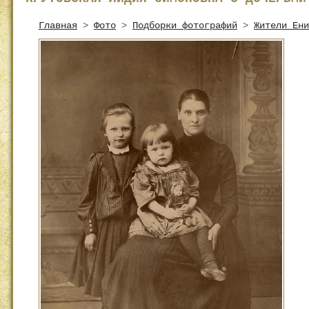
Главная
>
Фото
>
Подборки фотографий
>
Жители Ени