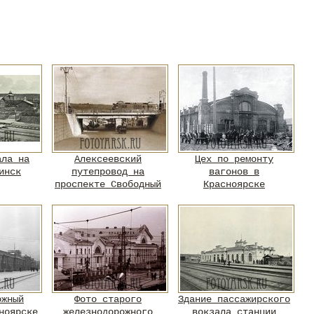
ала на
Алексеевский
Цех по ремонту
инск
путепровод на
вагонов в
проспекте Свободный
Красноярске
ожный
Фото старого
Здание пассажирского
ноярске
железнодорожного
вокзала станции