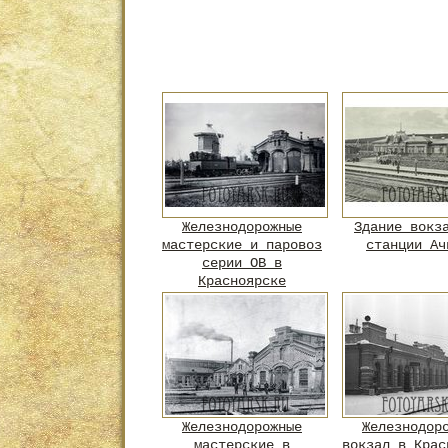
Железнодорожные
Здание вокз
мастерские и паровоз
станции Ач
серии ОВ в
Красноярске
Железнодорожные
Железнодор
мастерские в
вокзал в Крас