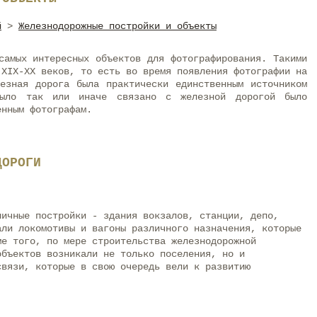
й
>
Железнодорожные постройки и объекты
самых интересных объектов для фотографирования. Такими
 XIX-XX веков, то есть во время появления фотографии на
лезная дорога была практически единственным источником
было так или иначе связано с железной дорогой было
енным фотографам.
ДОРОГИ
личные постройки - здания вокзалов, станции, депо,
али локомотивы и вагоны различного назначения, которые
ме того, по мере строительства железнодорожной
объектов возникали не только поселения, но и
связи, которые в свою очередь вели к развитию