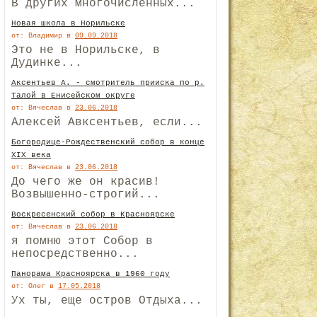
В других многочисленных...
Новая школа в Норильске
от: Владимир
в
09.09.2018
Это не в Норильске, в
Дудинке...
Аксентьев А. - смотритель прииска по р.
Талой в Енисейском округе
от: Вячеслав
в
23.06.2018
Алексей Авксентьев, если...
Богородице-Рождественский собор в конце
XIX века
от: Вячеслав
в
23.06.2018
До чего же он красив!
Возвышенно-строгий...
Воскресенский собор в Красноярске
от: Вячеслав
в
23.06.2018
я помню этот Собор в
непосредственно...
Панорама Красноярска в 1960 году
от: Олег
в
17.05.2018
Ух ты, еще остров Отдыха...