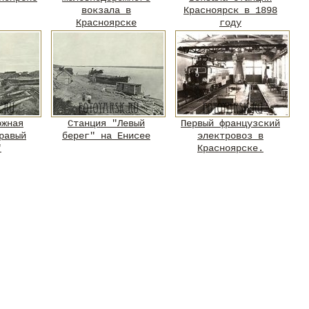
вокзала в
Красноярск в 1898
Красноярске
году
ожная
Станция "Левый
Первый французский
равый
берег" на Енисее
электровоз в
"
Красноярске.