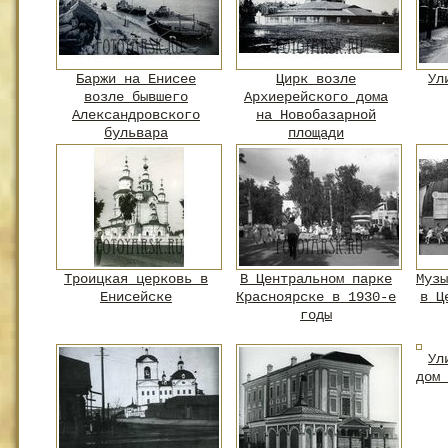
Баржи на Енисее
Цирк возле
Ул
возле бывшего
Архиерейского дома
Александровского
на Новобазарной
бульвара
площади
Троицкая церковь в
В Центральном парке
Музы
Енисейске
Красноярске в 1930-е
в Ц
годы
Ул
дом 