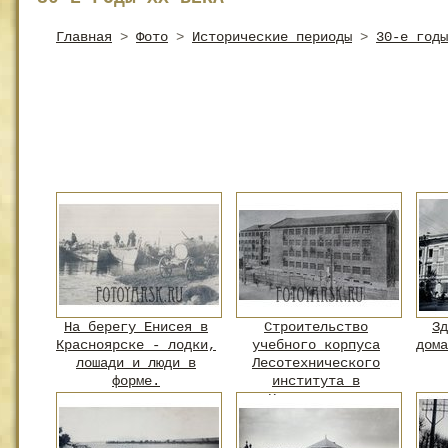
Главная
>
Фото
>
Исторические периоды
>
30-е годы
На берегу Енисея в
Строительство
Зд
Красноярске - лодки,
учебного корпуса
дома
лошади и люди в
Лесотехнического
форме.
института в
Красноярске.