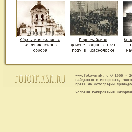
Сброс колоколов с
Первомайская
Кра
Богоявленского
демонстрация в 1931
в
собора
году в Красноярске
на
www.fotoyarsk.ru © 2008 - 2
найденные в интернете, част
права на фотографии принадл
Условия копирования информ