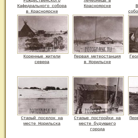
Рождественского
лечебницы в
Кафедрального собора
Красноярске
В
в Красноярске
собо
Коренные жители
Первая метеостанция
Гео
севера
в Норильске
Старый поселок на
Старые постройки на
Пер
месте Норильска
месте будующего
города