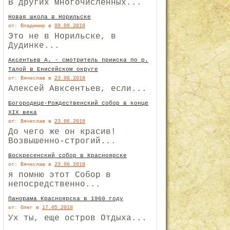
В других многочисленных...
Новая школа в Норильске
от: Владимир
в
09.09.2018
Это не в Норильске, в
Дудинке...
Аксентьев А. - смотритель прииска по р.
Талой в Енисейском округе
от: Вячеслав
в
23.06.2018
Алексей Авксентьев, если...
Богородице-Рождественский собор в конце
XIX века
от: Вячеслав
в
23.06.2018
До чего же он красив!
Возвышенно-строгий...
Воскресенский собор в Красноярске
от: Вячеслав
в
23.06.2018
я помню этот Собор в
непосредственно...
Панорама Красноярска в 1960 году
от: Олег
в
17.05.2018
Ух ты, еще остров Отдыха...