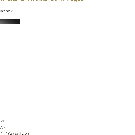
ноярск
тен
оды
12 (
Yaroslav
)