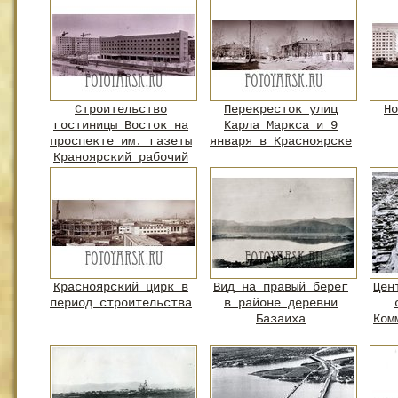
Строительство
Перекресток улиц
Но
гостиницы Восток на
Карла Маркса и 9
проспекте им. газеты
января в Красноярске
Краноярский рабочий
Красноярский цирк в
Вид на правый берег
Цен
период строительства
в районе деревни
Базаиха
Ком