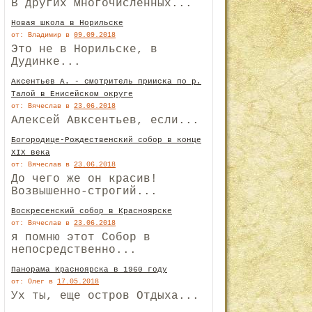
В других многочисленных...
Новая школа в Норильске
от: Владимир
в
09.09.2018
Это не в Норильске, в
Дудинке...
Аксентьев А. - смотритель прииска по р.
Талой в Енисейском округе
от: Вячеслав
в
23.06.2018
Алексей Авксентьев, если...
Богородице-Рождественский собор в конце
XIX века
от: Вячеслав
в
23.06.2018
До чего же он красив!
Возвышенно-строгий...
Воскресенский собор в Красноярске
от: Вячеслав
в
23.06.2018
я помню этот Собор в
непосредственно...
Панорама Красноярска в 1960 году
от: Олег
в
17.05.2018
Ух ты, еще остров Отдыха...