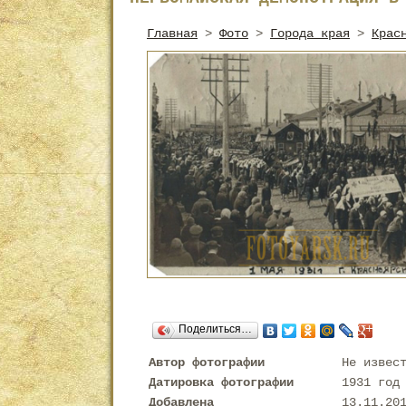
Главная
>
Фото
>
Города края
>
Крас
Поделиться…
Автор фотографии
Не извес
Датировка фотографии
1931 год
Добавлена
13.11.20