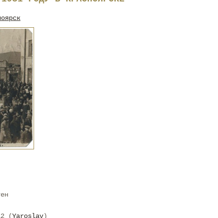
ноярск
тен
12 (
Yaroslav
)