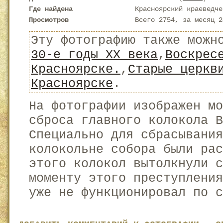
Где найдена
Красноярский краеведче
Просмотров
Всего 2754, за месяц 2
Эту фотографию также можн
30-е годы XX века
,
Воскрес
Красноярске.
,
Старые церкв
Красноярске
.
На фотографии изображен мо
сброса главного колокола В
Специально для сбрасывания
колокольне собора были ра
этого колокол вытолкнули с
моменту этого преступления
уже не функционировал по с