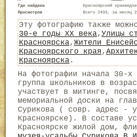
Где найдена
Красноярский краеведче
Просмотров
Всего 2433, за месяц 2
Эту фотографию также можн
30-е годы XX века
,
Улицы с
Красноярска
,
Жители Енисей
Красноярского края
,
Архите
Красноярска
.
На фотографии начала 30-х 
группа школьников в возрас
участвует в митинге, посвя
мемориальной доски на глав
Сурикова ( совр. адрес - у
Красноярске). В составе ус
Красноярске жилой дом, фл
музея-усадьбы Сурикова В.И