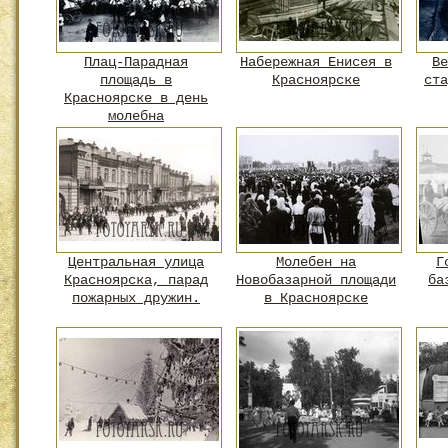
Плац-Парадная
Набережная Енисея в
Ве
площадь в
Красноярске
ста
Красноярске в день
молебна
Центральная улица
Молебен на
Г
Красноярска, парад
Новобазарной площади
ба
пожарных дружин.
в Красноярске