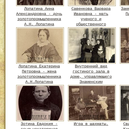
Лопатина Анна
Савенкова Варвара
Зам
Александровна - дочь
Ивановна - мать
П
золотопромышленника
ученого и
А.Н. Лопатина
общественного
деятеля И.Т.
Савенкова
Лопатина Екатерина
Внутренний вид
Петровна - жена
гостиного зала в
золотопромышленника
доме, управляющего
А.Н.Лопатина
Знаменским
стекольным заводом,
Бауэра
Зотина Евдокия -
Игра в шахматы.
Св