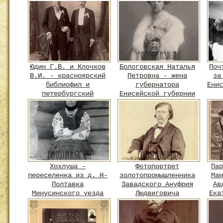
начальном
образовании.
Юдин Г.В. и Клочков
Бологовская Наталья
Поч
В.И. - красноярский
Петровна - жена
за
библиофил и
губернатора
Енис
петербургский
Енисейской губернии
владелец
антикварного
книжного магазина
Хохлуша -
Фотопортрет
Пар
переселенка из д. Н-
золотопромышленника
Мам
Полтавка
Завадского Ануфрия
Ав
Минусинского уезда
Людвиговича
Ека