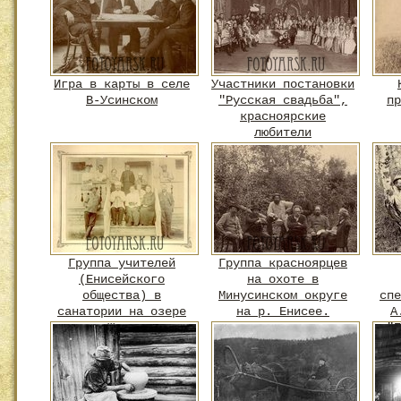
Красноярска.
Игра в карты в селе
Участники постановки
В-Усинском
"Русская свадьба",
пр
красноярские
любители
драматического
искусства
Группа учителей
Группа красноярцев
(Енисейского
на охоте в
общества) в
Минусинском округе
спе
санатории на озере
на р. Енисее.
А
Шира
"П