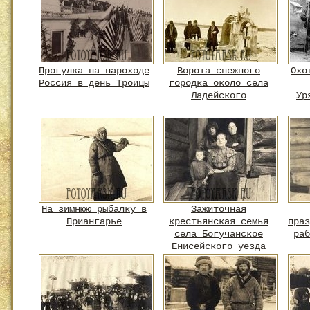
Прогулка на пароходе
Ворота снежного
Охо
Россия в день Троицы
городка около села
Ладейского
Ур
На зимнюю рыбалку в
Зажиточная
Приангарье
крестьянская семья
праз
села Богучанское
раб
Енисейского уезда