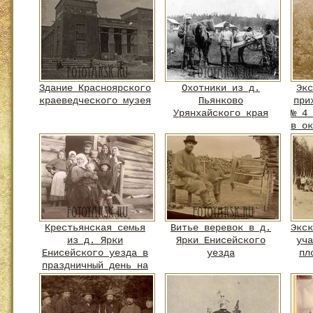
Здание Красноярского
Охотники из д.
Экс
краеведческого музея
Пьянково
при
Урянхайского края
№ 4 
в ок
Крестьянская семья
Витье веревок в д.
Экск
из д. Ярки
Ярки Енисейского
уча
Енисейского уезда в
уезда
пл
праздничный день на
крыльце дома
о