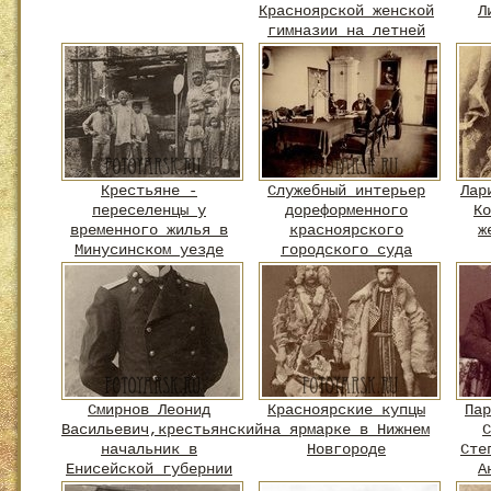
Красноярской женской
Л
гимназии на летней
прогулке в лесу в
окрестностях г.
Красноярска
Крестьяне -
Служебный интерьер
Лар
переселенцы у
дореформенного
Ко
временного жилья в
красноярского
ж
Минусинском уезде
городского суда
Смирнов Леонид
Красноярские купцы
Пар
Васильевич,крестьянский
на ярмарке в Нижнем
С
начальник в
Новгороде
Сте
Енисейской губернии
А