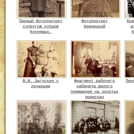
Парный фотопортрет
Фотопортрет
Кре
супругов купцов
Кринецкой
и
Кочневых.
К
В.И. Загоскин с
Фрагмент рабочего
Пик
дочерьми
кабинета жилого
помещения на золотых
приисках
(Минусинский горный
округ)