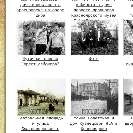
дочь известного в
кабинета в доме
к
Красноярске на озере
первого провизора
Шира
Красноярского музея
г
П.С. Проскурякова
Енис
Шуточная сценка
Фото
"Арест дебошира"
окр
Театральная площадь
Улица Советская и
В
и улица
дом Кузнецовой Н.А в
дво
Благовещенская в
Красноярске