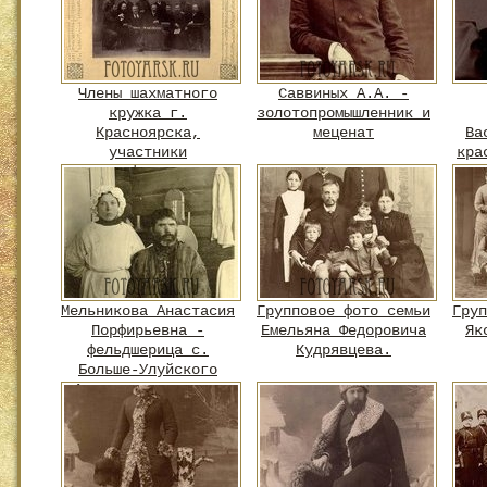
Члены шахматного
Саввиных А.А. -
кружка г.
золотопромышленник и
Красноярска,
меценат
Ва
участники
кра
телеграфного матча
между командами г.
Красноярска и г. С-
Петербурга
Мельникова Анастасия
Групповое фото семьи
Груп
Порфирьевна -
Емельяна Федоровича
Як
фельдшерица с.
Кудрявцева.
Больше-Улуйского
Ачинского уезда с
больным