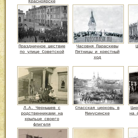
Красноярске
Праздничное шествие
Часовня Параскевы
Ц
по улице Советской
Пятницы и крестный
ход
Л.А. Чернышев с
Спасская церковь в
Цир
родственниками на
Минусинске
на 
крыльце своего
флигеля