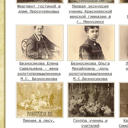
Фрагмент гостиной в
Первая экскурсия
доме Проскуряковых
учениц Красноярской
женской гимназии в
г. Минусинск
Безносикова Елена
Безносикова Ольга
Л
Савельевна - жена
Михайловна -дочь
н
золотопромышленника
золотопромышленника
М.С. Безносикова
М.С.Безносикова
Пикник в лесу.
Группа учениц и
Кр
учителей
Симо