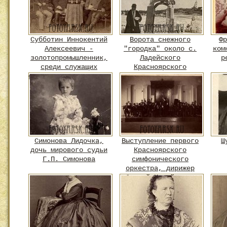
Субботин Иннокентий
Ворота снежного
Фр
Алексеевич -
"городка" около с.
ком
золотопромышленник,
Ладейского
р
среди служащих
Красноярского
своего прииска на р.
округа.
Джаминда в Амурской
области.
Симонова Лидочка,
Выступление первого
Ш
дочь мирового судьи
Красноярского
Г.П. Симонова
симфонического
оркестра, дирижер
Сергей Михайлович
Безносиков.