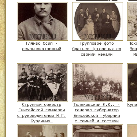
Глянзо Осип -
Групповое фото
Пох
ссыльнокаторжный
братьев Щеголевых со
Мин
своими женами
М
Струнный оркестр
Теляковский Л.К., -
Купе
Енисейской гимназии
генерал губернатор
с руководителем Н.Г.
Енисейской губернии
Бурдиным.
с семьей и гостями
на даче в
окрестностях