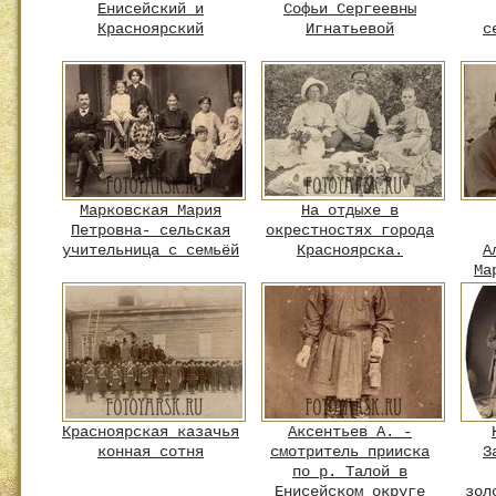
Енисейский и
Софьи Сергеевны
Красноярский
Игнатьевой
с
Марковская Мария
На отдыхе в
Петровна- сельская
окрестностях города
учительница с семьёй
Красноярска.
А
Ма
Красноярская казачья
Аксентьев А. -
конная сотня
смотритель прииска
З
по р. Талой в
Енисейском округе
зол