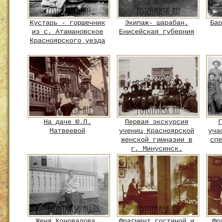
Кустарь - горшечник
Экипаж- шарабан.
Бар
из с. Атамановское
Енисейская губерния
Красноярского уезда
На даче Ю.П.
Первая экскурсия
Г
Матвеевой
учениц Красноярской
уча
женской гимназии в
спе
г. Минусинск.
Женя Коновалова,
Фрагмент гостиной и
Фр