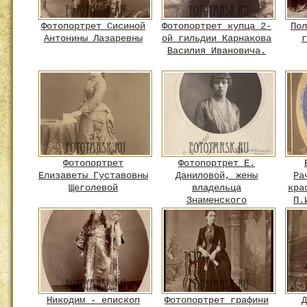
Фотопортрет Сисиной
Фотопортрет купца 2-
Пол
Антонины Лазаревны
ой гильдии Карнакова
г
Василия Ивановича.
Фотопортрет
Фотопортрет Е.
Елизаветы Густавовны
Даниловой, жены
Ра
Щеголевой
владельца
кра
Знаменского
П.
стекольного завода
Никодим - епископ
Фотопортрет графини
Д