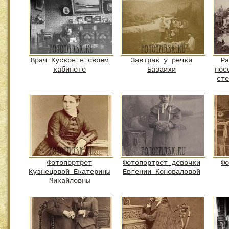
Врач Кусков в своем
Завтрак у речки
Ра
кабинете
Базаихи
пос
сте
Фотопортрет
Фотопортрет девочки
Фо
Кузнецовой Екатерины
Евгении Коноваловой
Михайловны