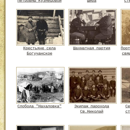
Петровны Кузнецовой
Шира
ст
Крестьяне села
Шахматная партия
Порт
Богучанское
свя
Слобода "Нахаловка"
Экипаж парохода
Се
Св.Николай
ст