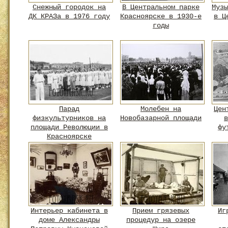
Снежный городок на
В Центральном парке
Музы
ДК КРАЗа в 1976 году
Красноярске в 1930-е
в Ц
годы
Парад
Молебен на
Цен
физкультурников на
Новобазарной площади
в
площади Революции в
фу
Красноярске
Интерьер кабинета в
Прием грязевых
Иг
доме Александры
процедур на озере