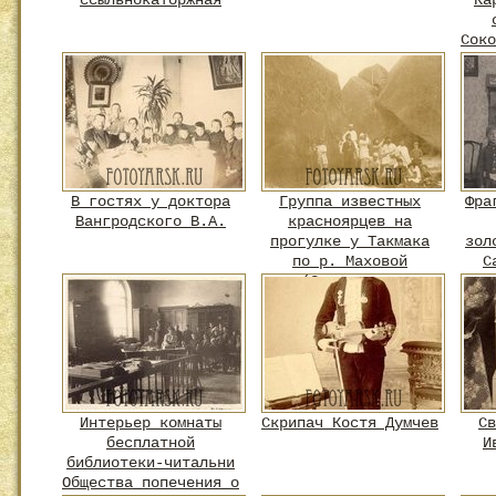
ссыльнокаторжная
Ка
Соко
В гостях у доктора
Группа известных
Фра
Вангродского В.А.
красноярцев на
прогулке у Такмака
зол
по р. Маховой
С
(Заповедник
"Столбы")
Интерьер комнаты
Скрипач Костя Думчев
Св
бесплатной
И
библиотеки-читальни
Общества попечения о