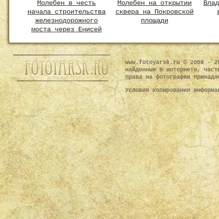
Молебен в честь
Молебен на открытии
Влад
начала строительства
сквера на Покровской
железнодорожного
площади
моста через Енисей
www.fotoyarsk.ru © 2008 - 2
найденные в интернете, част
права на фотографии принадл
Условия копирования информ