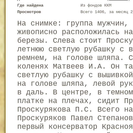
Где найдена
Из фондов ККМ
Просмотров
Всего 1406, за месяц 2
На снимке: группа мужчин, 
живописно расположилась н
березы. Слева стоит Проск
летнюю светлую рубашку с в
ремнем, на голове шляпа. С
коленях Матвеев И.А. Он та
светлую рубашку с вышивко
на голове шляпа, левой ру
в даль. В центре, в темном
платке на плечах, сидит Пр
Проскурякова П.С. Всего н
Проскуряков Павел Степанов
первый консерватор Красноя