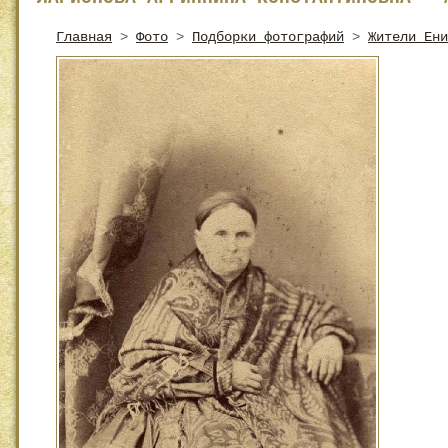
Главная
>
Фото
>
Подборки фотографий
>
Жители Ени