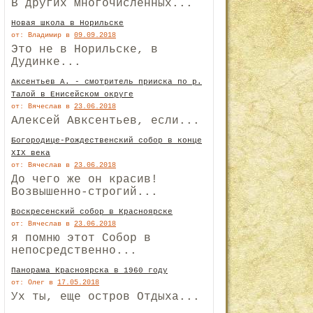
В других многочисленных...
Новая школа в Норильске
от: Владимир
в
09.09.2018
Это не в Норильске, в
Дудинке...
Аксентьев А. - смотритель прииска по р.
Талой в Енисейском округе
от: Вячеслав
в
23.06.2018
Алексей Авксентьев, если...
Богородице-Рождественский собор в конце
XIX века
от: Вячеслав
в
23.06.2018
До чего же он красив!
Возвышенно-строгий...
Воскресенский собор в Красноярске
от: Вячеслав
в
23.06.2018
я помню этот Собор в
непосредственно...
Панорама Красноярска в 1960 году
от: Олег
в
17.05.2018
Ух ты, еще остров Отдыха...