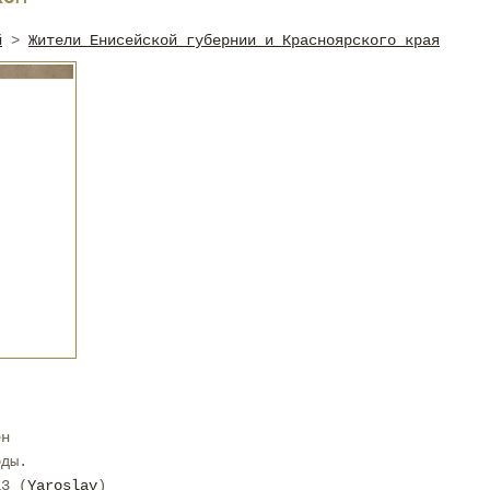
й
>
Жители Енисейской губернии и Красноярского края
ен
оды.
13 (
Yaroslav
)