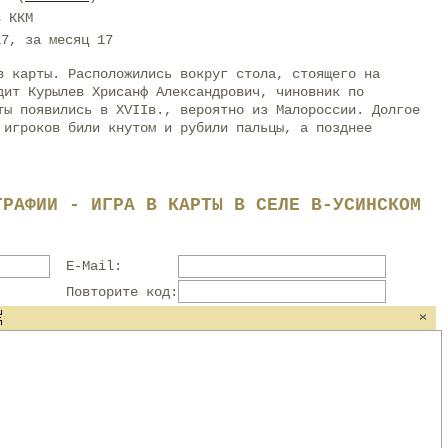
в ККМ
17, за месяц 17
в карты. Расположились вокруг стола, стоящего на
дит Курылев Хрисанф Александрович, чиновник по
ты появились в ХVIIв., вероятно из Малороссии. Долгое
 игроков били кнутом и рубили пальцы, а позднее
ГРАФИИ - ИГРА В КАРТЫ В СЕЛЕ В-УСИНСКОМ
E-Mail:
Повторите код: