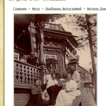
Главная
>
Фото
>
Подборки фотографий
>
Жители Ени