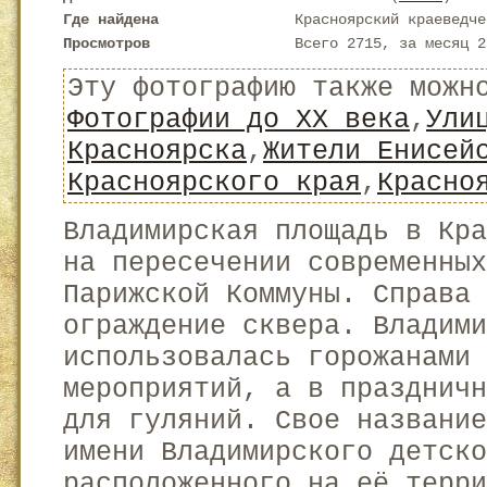
Где найдена
Красноярский краеведче
Просмотров
Всего 2715, за месяц 2
Эту фотографию также можн
Фотографии до XX века
,
Ули
Красноярска
,
Жители Енисей
Красноярского края
,
Красно
Владимирская площадь в Кр
на пересечении современных
Парижской Коммуны. Справа
ограждение сквера. Владими
использовалась горожанами 
мероприятий, а в праздничн
для гуляний. Свое названи
имени Владимирского детско
расположенного на её терри