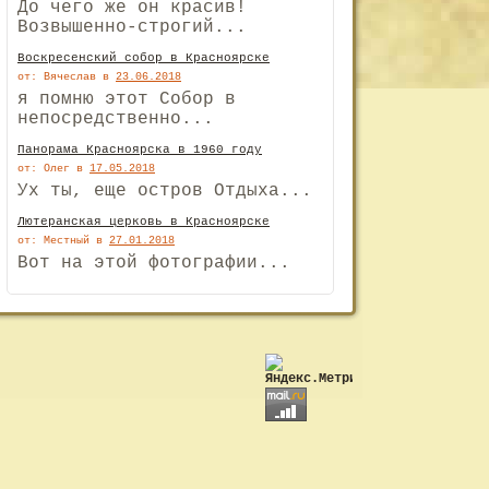
До чего же он красив!
Возвышенно-строгий...
Воскресенский собор в Красноярске
от: Вячеслав
в
23.06.2018
я помню этот Собор в
непосредственно...
Панорама Красноярска в 1960 году
от: Олег
в
17.05.2018
Ух ты, еще остров Отдыха...
Лютеранская церковь в Красноярске
от: Местный
в
27.01.2018
Вот на этой фотографии...