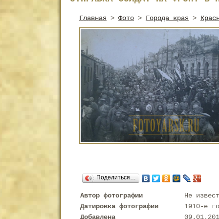
Главная
>
Фото
>
Города края
>
Крас
Поделиться…
Автор фотографии
Не извес
Датировка фотографии
1910-е г
Добавлена
09.01.20