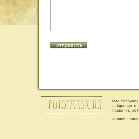
www.fotoyars
найденные в 
права на фот
Условия копи