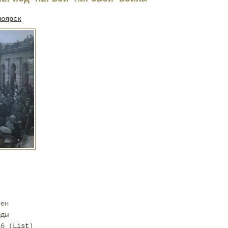
ноярск
тен
оды
16 (
List
)