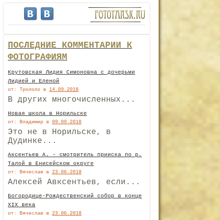
ПОСЛЕДНИЕ КОММЕНТАРИИ К
ФОТОГРАФИЯМ
Крутовская Лидия Симоновна с дочерьми
Лидией и Еленой
от: Трололо
в
14.09.2018
В других многочисленных...
Новая школа в Норильске
от: Владимир
в
09.09.2018
Это не в Норильске, в
Дудинке...
Аксентьев А. - смотритель прииска по р.
Талой в Енисейском округе
от: Вячеслав
в
23.06.2018
Алексей Авксентьев, если...
Богородице-Рождественский собор в конце
XIX века
от: Вячеслав
в
23.06.2018