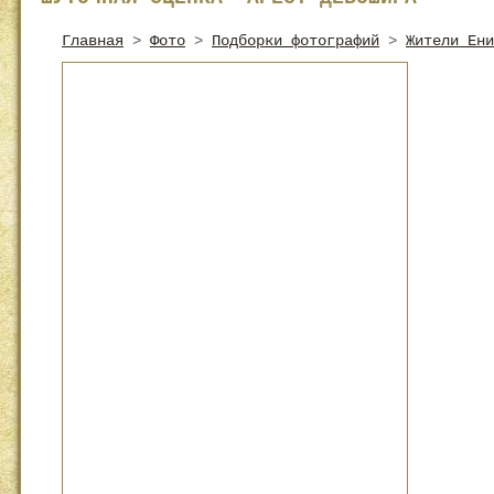
Главная
>
Фото
>
Подборки фотографий
>
Жители Ени