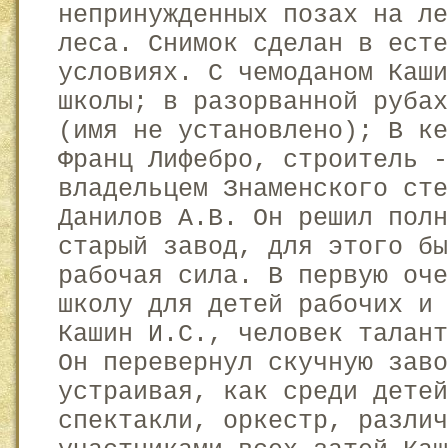
непринужденных позах на л
леса. Снимок сделан в есте
условиях. С чемоданом Каши
школы; в разорванной руба
(имя не установлено); В ке
Франц Лифебро, строитель -
владельцем Знаменского ст
Данилов А.В. Он решил полн
старый завод, для этого бы
рабочая сила. В первую оче
школу для детей рабочих и
Кашин И.С., человек талан
Он перевернул скучную заво
устраивая, как среди детей
спектакли, оркестр, разли