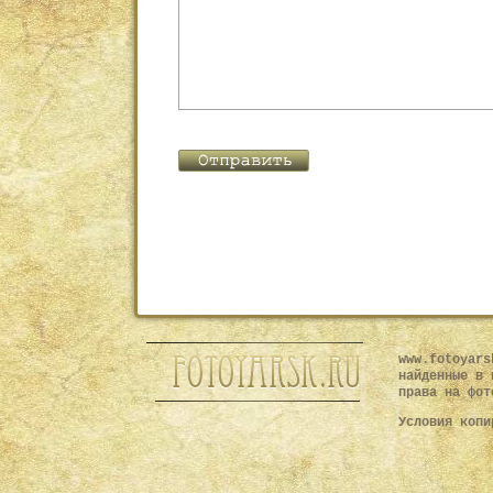
www.fotoyars
найденные в 
права на фот
Условия копи