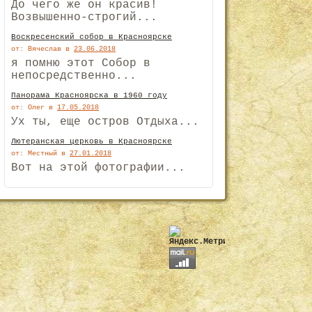
До чего же он красив!
Возвышенно-строгий...
Воскресенский собор в Красноярске
от: Вячеслав
в
23.06.2018
я помню этот Собор в
непосредственно...
Панорама Красноярска в 1960 году
от: Олег
в
17.05.2018
Ух ты, еще остров Отдыха...
Лютеранская церковь в Красноярске
от: Местный
в
27.01.2018
Вот на этой фотографии...