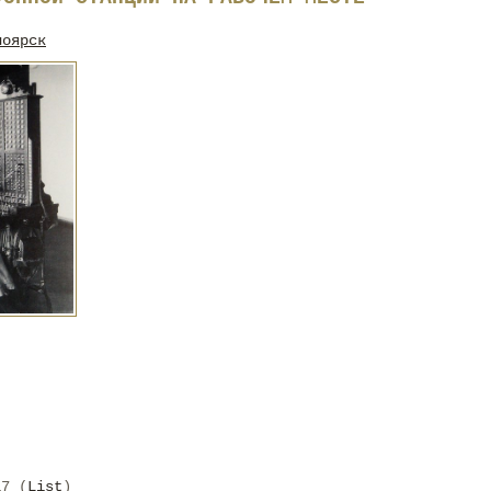
ноярск
17 (
List
)