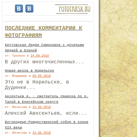
ПОСЛЕДНИЕ КОММЕНТАРИИ К
ФОТОГРАФИЯМ
Крутовская Лидия Симоновна с дочерьми
Лидией и Еленой
от: Трололо
в
14.09.2018
В других многочисленных...
Новая школа в Норильске
от: Владимир
в
09.09.2018
Это не в Норильске, в
Дудинке...
Аксентьев А. - смотритель прииска по р.
Талой в Енисейском округе
от: Вячеслав
в
23.06.2018
Алексей Авксентьев, если...
Богородице-Рождественский собор в конце
XIX века
от: Вячеслав
в
23.06.2018