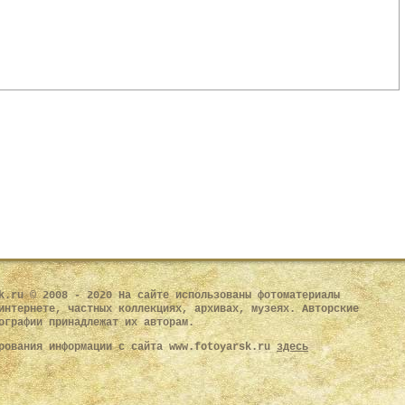
k.ru © 2008 - 2020 На сайте использованы фотоматериалы
интернете, частных коллекциях, архивах, музеях. Авторские
ографии принадлежат их авторам.
рования информации с сайта www.fotoyarsk.ru
здесь