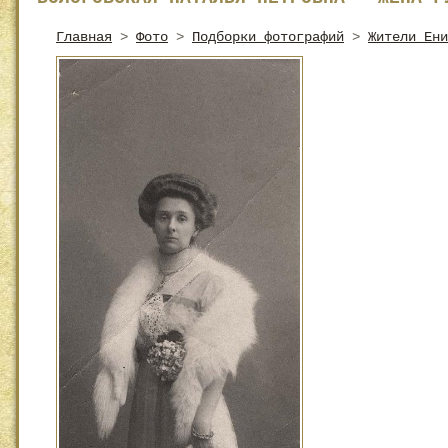
Главная
>
Фото
>
Подборки фотографий
>
Жители Ени