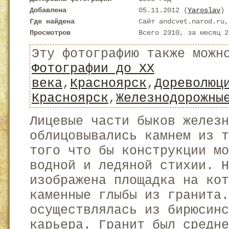
Добавлена
05.11.2012 (
Yaroslav
)
Где найдена
Сайт andcvet.narod.ru,
Просмотров
Всего 2310, за месяц 2
Эту фотографию также можн
Фотографии до XX
века
,
Красноярск
,
Дореволюц
Красноярск
,
Железнодорожны
Лицевые части быков железн
облицовывались камнем из т
того что бы конструкции мо
водной и ледяной стихии. Н
изображена площадка на кот
каменные глыбы из гранита.
осуществлялась из бирюсинс
карьера. Гранит был средн