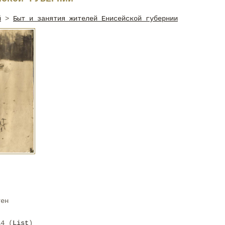
й
>
Быт и занятия жителей Енисейской губернии
тен
14 (
List
)