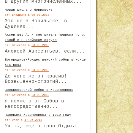
В других многочисленных...
Новая школа в Норильске
от: Владимир
в
09.09.2018
Это не в Норильске, в
Дудинке...
Аксентьев А. - смотритель прииска по р.
Талой в Енисейском округе
от: Вячеслав
в
23.06.2018
Алексей Авксентьев, если...
Богородице-Рождественский собор в конце
XIX века
от: Вячеслав
в
23.06.2018
До чего же он красив!
Возвышенно-строгий...
Воскресенский собор в Красноярске
от: Вячеслав
в
23.06.2018
я помню этот Собор в
непосредственно...
Панорама Красноярска в 1960 году
от: Олег
в
17.05.2018
Ух ты, еще остров Отдыха...