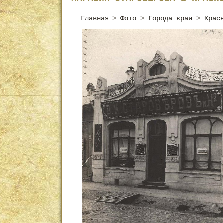
Главная
>
Фото
>
Города края
>
Крас