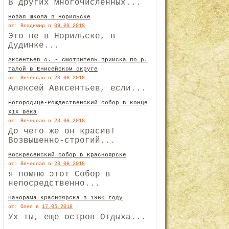
В других многочисленных...
Новая школа в Норильске
от: Владимир
в
09.09.2018
Это не в Норильске, в
Дудинке...
Аксентьев А. - смотритель прииска по р.
Талой в Енисейском округе
от: Вячеслав
в
23.06.2018
Алексей Авксентьев, если...
Богородице-Рождественский собор в конце
XIX века
от: Вячеслав
в
23.06.2018
До чего же он красив!
Возвышенно-строгий...
Воскресенский собор в Красноярске
от: Вячеслав
в
23.06.2018
я помню этот Собор в
непосредственно...
Панорама Красноярска в 1960 году
от: Олег
в
17.05.2018
Ух ты, еще остров Отдыха...