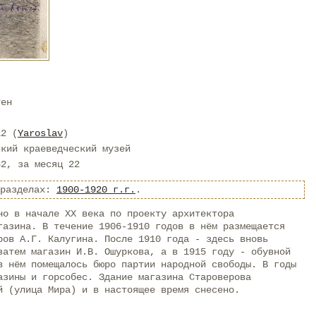
тен
12 (
Yaroslav
)
ский краеведческий музей
82, за месяц 22
 разделах:
1900-1920 г.г.
.
но в начале ХХ века по проекту архитектора
газина. В течение 1906-1910 годов в нём размещается
ров А.Г. Калугина. После 1910 года - здесь вновь
затем магазин И.В. Ошуркова, а в 1915 году - обувной
в нём помещалось бюро партии народной свободы. В годы
азины и горсобес. Здание магазина Староверова
й (улица Мира) и в настоящее время снесено.