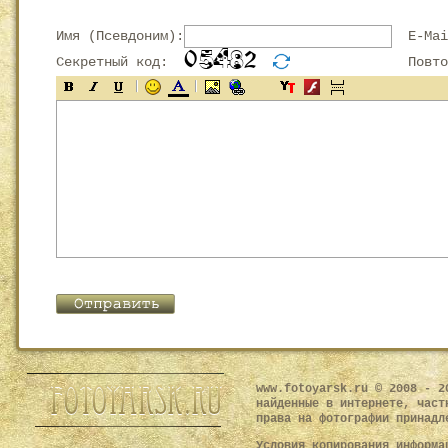
Имя (Псевдоним):
E-Mai
Секретный код:
Повтор
www.fotoyarsk.ru © 2008 - 2
найденные в интернете, част
права на фотографии принадл
Условия копирования информ