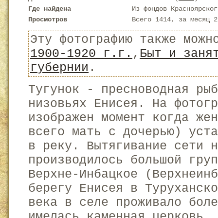
Где найдена
Из фондов Красноярског
Просмотров
Всего 1414, за месяц 2
Эту фотографию также можн
1900-1920 г.г.
,
Быт и заня
губернии
.
Тугунок - пресноводная рыб
низовьях Енисея. На фотог
изображен момент когда жен
всего мать с дочерью) уста
в реку. Вытягивание сети н
производилось большой груп
Верхне-Инбацкое (Верхнеин
берегу Енисея в Туруханско
века в селе проживало боле
имелась каменная церковь, 