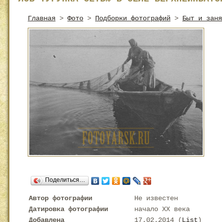
Главная
>
Фото
>
Подборки фотографий
>
Быт и заня
Поделиться…
Автор фотографии
Не известен
Датировка фотографии
начало XX века
Добавлена
17.02.2014 (
List
)