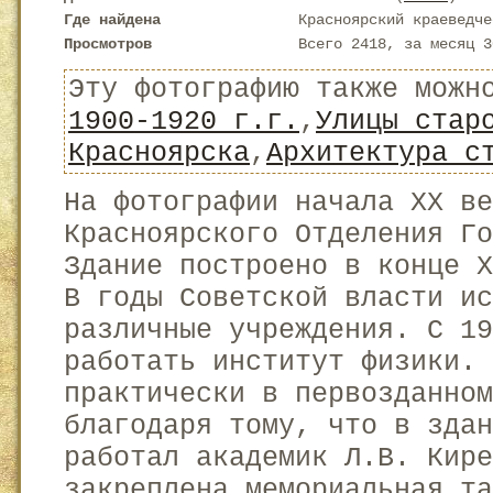
Где найдена
Красноярский краеведче
Просмотров
Всего 2418, за месяц 3
Эту фотографию также можн
1900-1920 г.г.
,
Улицы стар
Красноярска
,
Архитектура с
На фотографии начала XX в
Красноярского Отделения Го
Здание построено в конце 
В годы Советской власти ис
различные учреждения. С 19
работать институт физики. 
практически в первозданном
благодаря тому, что в зда
работал академик Л.В. Кире
закреплена мемориальная т