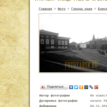
Главная
>
Фото
>
Города края
>
Енис
Поделиться…
Автор фотографии
Не извес
Датировка фотографии
начало X
Добавлена
04.11.20