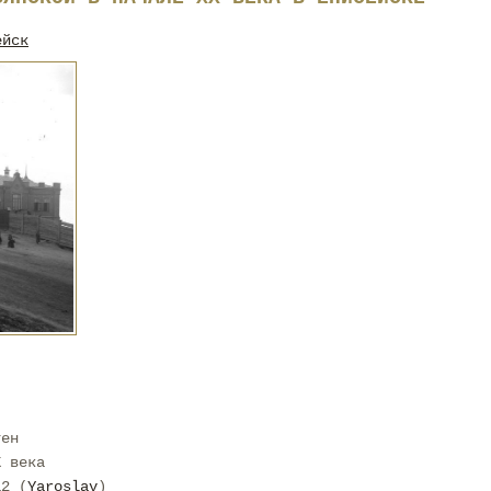
ейск
тен
X века
12 (
Yaroslav
)