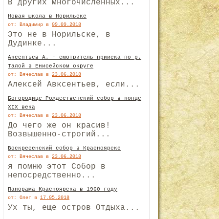
В других многочисленных...
Новая школа в Норильске
от: Владимир
в
09.09.2018
Это не в Норильске, в
Дудинке...
Аксентьев А. - смотритель прииска по р.
Талой в Енисейском округе
от: Вячеслав
в
23.06.2018
Алексей Авксентьев, если...
Богородице-Рождественский собор в конце
XIX века
от: Вячеслав
в
23.06.2018
До чего же он красив!
Возвышенно-строгий...
Воскресенский собор в Красноярске
от: Вячеслав
в
23.06.2018
я помню этот Собор в
непосредственно...
Панорама Красноярска в 1960 году
от: Олег
в
17.05.2018
Ух ты, еще остров Отдыха...