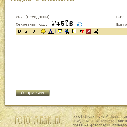
Имя (Псевдоним):
E-Mai
Секретный код:
Повтор
www.fotoyarsk.ru © 2008 - 2
найденные в интернете, част
права на фотографии принадл