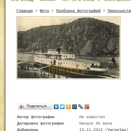
Главная
>
Фото
>
Подборки фотографий
>
Пароходств
Поделиться…
Автор фотографии
Не известен
Датировка фотографии
Начало XX века
Добавлена
13.11.2012 (
Yaroslav
)