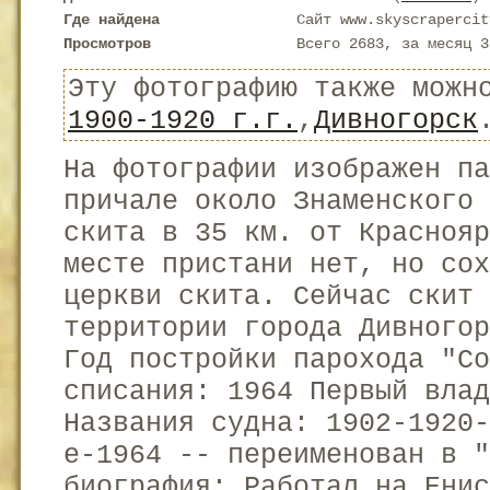
Где найдена
Сайт www.skyscrapercit
Просмотров
Всего 2683, за месяц 3
Эту фотографию также можн
1900-1920 г.г.
,
Дивногорск
На фотографии изображен па
причале около Знаменского 
скита в 35 км. от Краснояр
месте пристани нет, но сох
церкви скита. Сейчас скит 
территории города Дивногор
Год постройки парохода "Со
списания: 1964 Первый вла
Названия судна: 1902-1920-
е-1964 -- переименован в "
биография: Работал на Ени