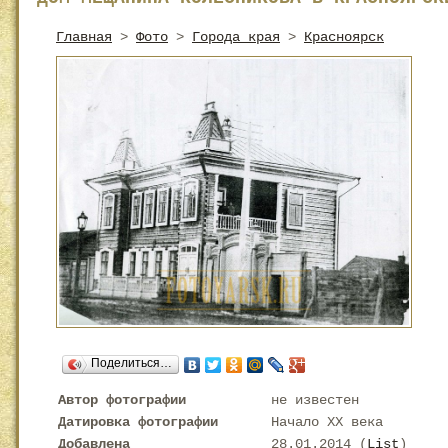
Главная
>
Фото
>
Города края
>
Красноярск
Поделиться…
Автор фотографии
не известен
Датировка фотографии
Начало XX века
Добавлена
28.01.2014 (
List
)