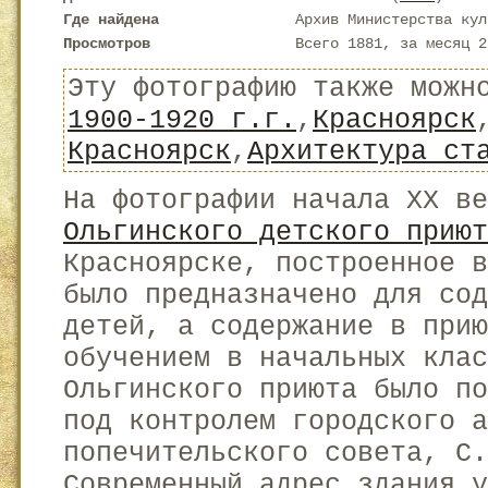
Где найдена
Архив Министерства кул
Просмотров
Всего 1881, за месяц 2
Эту фотографию также можн
1900-1920 г.г.
,
Красноярск
Красноярск
,
Архитектура ст
На фотографии начала XX в
Ольгинского детского приют
Красноярске, построенное в
было предназначено для со
детей, а содержание в прию
обучением в начальных клас
Ольгинского приюта было п
под контролем городского а
попечительского совета, С.
Современный адрес здания у