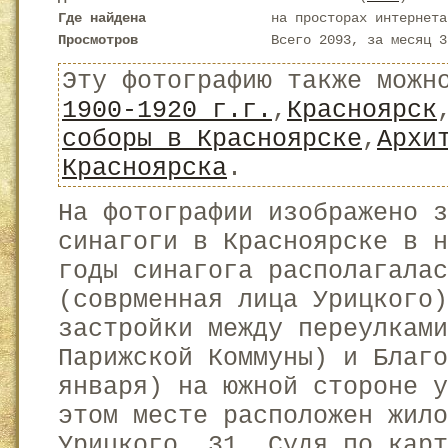
Где найдена
на просторах интернета
Просмотров
Всего 2093, за месяц 3
Эту фотографию также можн
1900-1920 г.г.
,
Красноярск
соборы в Красноярске
,
Архи
Красноярска
.
На фотографии изображено з
синагоги в Красноярске в 
годы синагога располагала
(соврменная лица Урицкого)
застройки между переулками
Парижской Коммуны) и Благо
января) на южной стороне у
этом месте расположен жил
Урицкого, 31. Судя по кар