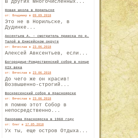
В других многочисленных...
Новая школа в Норильске
от: Владимир
в
09.09.2018
Это не в Норильске, в
Дудинке...
Аксентьев А. - смотритель прииска по р.
Талой в Енисейском округе
от: Вячеслав
в
23.06.2018
Алексей Авксентьев, если...
Богородице-Рождественский собор в конце
XIX века
от: Вячеслав
в
23.06.2018
До чего же он красив!
Возвышенно-строгий...
Воскресенский собор в Красноярске
от: Вячеслав
в
23.06.2018
я помню этот Собор в
непосредственно...
Панорама Красноярска в 1960 году
от: Олег
в
17.05.2018
Ух ты, еще остров Отдыха...