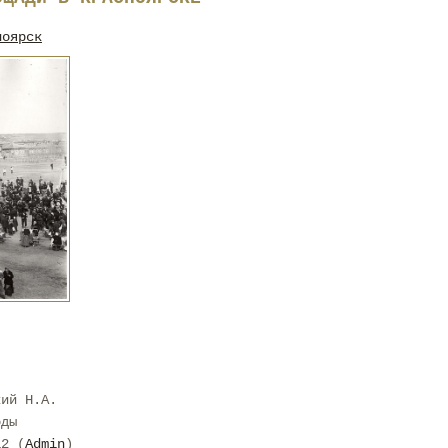
ноярск
кий Н.А.
оды
12 (
Admin
)