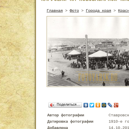
Главная
>
Фото
>
Города края
>
Крас
Поделиться…
Автор фотографии
Ставровс
Датировка фотографии
1910-е г
Добавлена
14.10.20