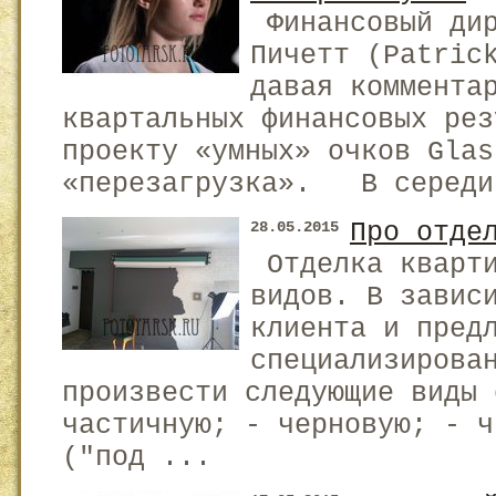
Финансовый дир
Пичетт (Patric
давая коммента
квартальных финансовых рез
проекту «умных» очков Glas
«перезагрузка». В середи
Про отде
28.05.2015
Отделка кварти
видов. В завис
клиента и пред
специализирова
произвести следующие вид
частичную; - черновую; - ч
("под ...