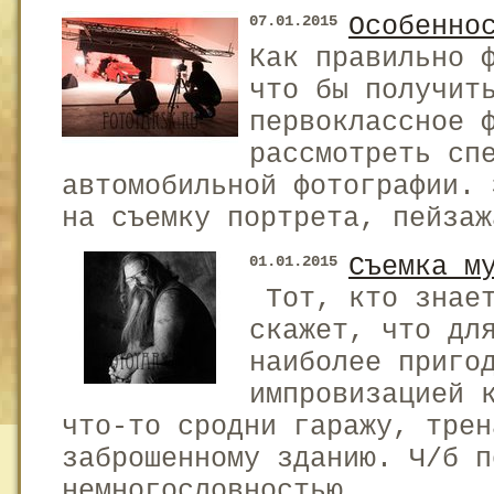
Особенно
07.01.2015
Как правильно 
что бы получит
первоклассное 
рассмотреть сп
автомобильной фотографии. 
на съемку портрета, пейзаж
Съемка м
01.01.2015
Тот, кто знает
скажет, что дл
наиболее приго
импровизацией 
что-то сродни гаражу, трен
заброшенному зданию. Ч/б п
немногословностью ...