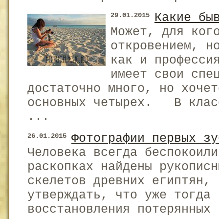
Какие бы
29.01.2015
Может, для ког
откровением, н
как и професси
имеет свои спе
достаточно много, но хочет
основных четырех. В класс
...
Фотографии первых зу
26.01.2015
Человека всегда беспокоили
раскопках найдены рукописн
скелетов древних египтян, 
утверждать, что уже тогда 
восстановления потерянных 