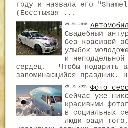
году и назвала его "Shamel
(Бесстыжая ...
Автомоби
29.01.2015
Свадебный анту
без красивой о
улыбок молодож
и неподдельной
сердец. Чтобы подарить в
запоминающийся праздник, н
Фото сес
29.01.2015
Сейчас уже ник
красивыми фото
в социальных с
люди ради того