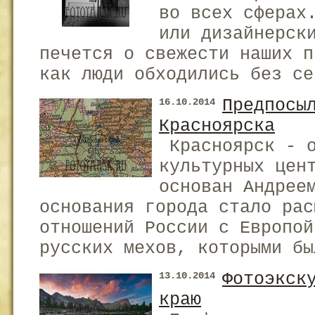
во всех сферах
или дизайнерск
печется о свежести наших п
как люди обходились без се
Предпосы
16.10.2014
Красноярска
Красноярск - о
культурных цен
основан Андрее
основания города стало рас
отношений России с Европой
русских мехов, которыми бы
Фотоэкск
13.10.2014
краю