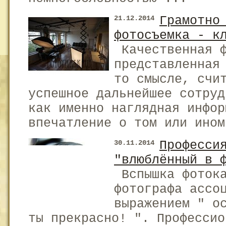
Грамотно
21.12.2014
фотосъемка - к
Качественная ф
представленная
то смысле, счи
успешное дальнейшее сотруд
как именно наглядная инфор
впечатление о том или ином
Професси
30.11.2014
"влюблённый в 
Вспышка фотока
фотографа ассо
выражением " о
ты прекрасно! ". Профессио