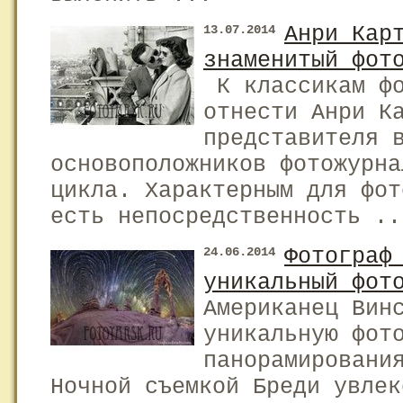
Анри Кар
13.07.2014
знаменитый фот
К классикам фо
отнести Анри К
представителя 
основоположников фотожурна
цикла. Характерным для фот
есть непосредственность ..
Фотограф
24.06.2014
уникальный фот
Американец Вин
уникальную фот
панорамировани
Ночной съемкой Бреди увлек