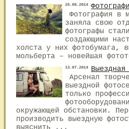
Фотограф
25.08.2014
Фотография в м
заняла свою от
фотографы стал
создающими нас
холста у них фотобумага, в
мольберта – новейшая фотот
Выездная
13.07.2014
Арсенал творче
выездной фотос
только професс
фотооборудован
окружающей обстановки. Пер
производить выездную фотос
выяснить ...