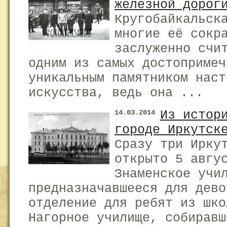
железной дорог
Кругобайкальск
многие её сокр
заслуженно счи
одним из самых достопримеч
уникальным памятником наст
искусства, ведь она ...
Из истор
14.03.2014
городе Иркутск
Сразу три Ирку
открыто 5 авгу
Знаменское учи
предназначавшееся для дево
отделение для ребят из шко
Нагорное училище, собиравш