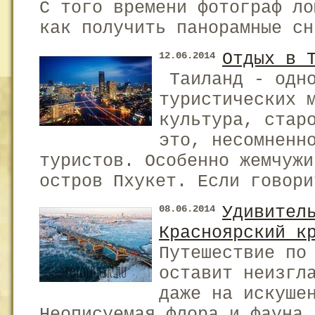
С того времени фотограф ло
как получить панорамные сн
Отдых в 
12.06.2014
Таиланд - одно
туристических 
культура, стар
это, несомненн
туристов. Особенно жемчужи
остров Пхукет. Если говори
Удивител
08.06.2014
Красноярский к
Путешествие по
оставит неизгл
даже на искуше
Неописуемая флора и фауна,