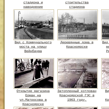
стадиона и
стоительства
наводнение
стадиона
Вид с Коммунального
Деревянные дома в
Вид
моста на улицу
Красноярске
м
Вейнбаума
Р
Открытие магазина
Затопленный котлован
Ви
Ермак на
Красноярской ГЭС в
ул.Матросова в
1963 году.
Кр
Красноярске