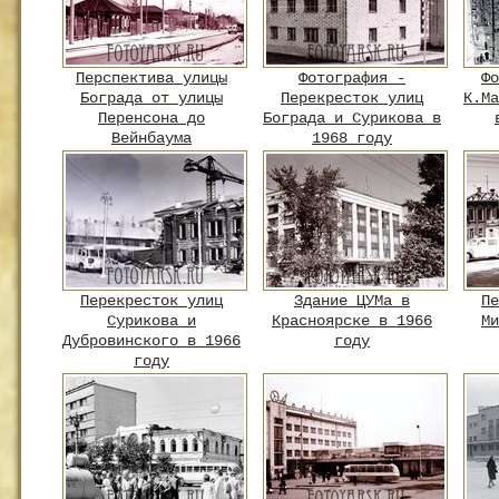
Перспектива улицы
Фотография -
Фо
Бограда от улицы
Перекресток улиц
К.Ма
Перенсона до
Бограда и Сурикова в
Вейнбаума
1968 году
Перекресток улиц
Здание ЦУМа в
Пе
Сурикова и
Красноярске в 1966
Ми
Дубровинского в 1966
году
году