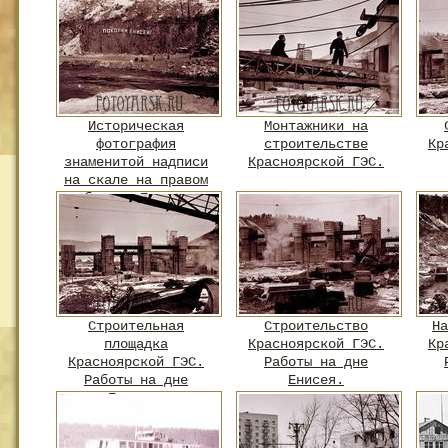
Историческая
Монтажники на
фотография
строительстве
Кр
знаменитой надписи
Красноярской ГЭС.
на скале на правом
берегу Енисея
Строительная
Строительство
На
площадка
Красноярской ГЭС.
Кр
Красноярской ГЭС.
Работы на дне
Работы на дне
Енисея.
Енисея.