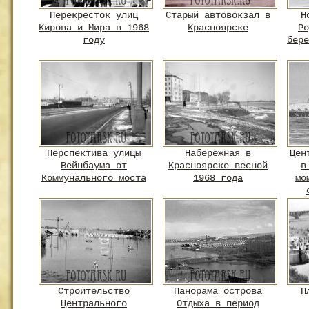
Перекресток улиц
Старый автовокзал в
Н
Кирова и Мира в 1968
Красноярске
Ро
году
бере
Перспектива улицы
Набережная в
Цен
Вейнбаума от
Красноярске весной
в
Коммунального моста
1968 года
мо
Строительство
Панорама острова
П
Центрального
Отдыха в период