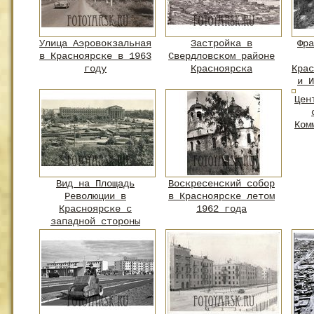
Улица Аэровокзальная
Застройка в
Фра
в Красноярске в 1963
Свердловском районе
году
Красноярска
Крас
и И
Цен
Ком
Вид на Площадь
Воскресенский собор
Революции в
в Красноярске летом
Красноярске с
1962 года
западной стороны