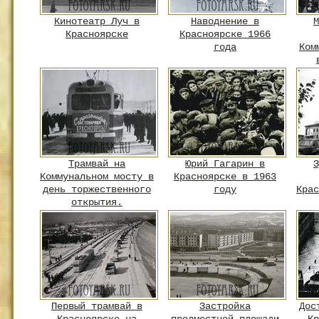
Кинотеатр Луч в
Наводнение в
М
Красноярске
Красноярске 1966
года
Ком
Трамвай на
Юрий Гагарин в
З
Коммунальном мосту в
Красноярске в 1963
день торжественного
году
Крас
открытия.
Первый трамвай в
Застройка
Дос