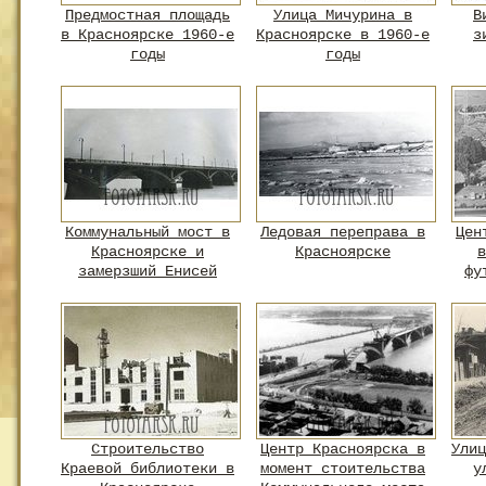
Предмостная площадь
Улица Мичурина в
В
в Красноярске 1960-е
Красноярске в 1960-е
з
годы
годы
Коммунальный мост в
Ледовая переправа в
Цен
Красноярске и
Красноярске
в
замерзший Енисей
фу
Строительство
Центр Красноярска в
Улиц
Краевой библиотеки в
момент стоительства
у