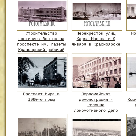
Строительство
Перекресток улиц
Но
гостиницы Восток на
Карла Маркса и 9
проспекте им. газеты
января в Красноярске
Краноярский рабочий
Проспект Мира в
Первомайская
1960-е годы
демонстрация -
Ком
колонна
локомотивного депо