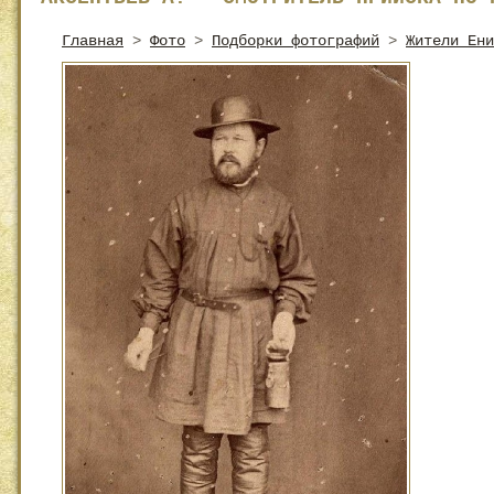
Главная
>
Фото
>
Подборки фотографий
>
Жители Ени