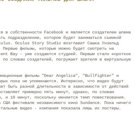
ся в собственности Facebook и является создателем шлема
ать подразделение, которое будет заниматься съемкой
culus. Oculus Story Studio возглавит Сашка Унзельд
. Первые фильмы, которые можно будет смотреть на
cent Bay - уже создаются студией. Первым стало короткое
, по словам создателей, погружает зрителя в виртуальную
имационные фильмы "Dear Angelica", "Bullfighter" и
орых пока не упоминаются. Интересно, что видео будут
жет быть разной длительности в зависимости от действий
оставляет примерно пять минут, однако, по словам
ы, и 10 минут, поскольку меняется темп повествования.
в США фестивале независимого кино Sundance. Пока ничего
стальные видео - компания показала лишь их постеры.