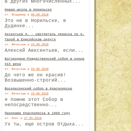
В других многочисленных...
Новая школа в Норильске
от: Владимир
в
09.09.2018
Это не в Норильске, в
Дудинке...
Аксентьев А. - смотритель прииска по р.
Талой в Енисейском округе
от: Вячеслав
в
23.06.2018
Алексей Авксентьев, если...
Богородице-Рождественский собор в конце
XIX века
от: Вячеслав
в
23.06.2018
До чего же он красив!
Возвышенно-строгий...
Воскресенский собор в Красноярске
от: Вячеслав
в
23.06.2018
я помню этот Собор в
непосредственно...
Панорама Красноярска в 1960 году
от: Олег
в
17.05.2018
Ух ты, еще остров Отдыха...