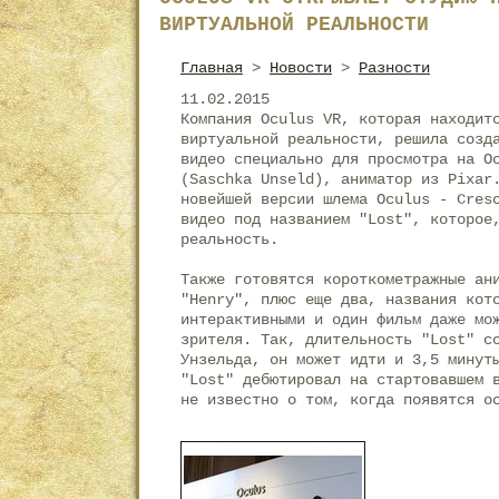
ВИРТУАЛЬНОЙ РЕАЛЬНОСТИ
Главная
>
Новости
>
Разности
11.02.2015
Компания Oculus VR, которая находит
виртуальной реальности, решила созд
видео специально для просмотра на O
(Saschka Unseld), аниматор из Pixar
новейшей версии шлема Oculus - Cres
видео под названием "Lost", которое
реальность.
Также готовятся короткометражные ан
"Henry", плюс еще два, названия кот
интерактивными и один фильм даже мо
зрителя. Так, длительность "Lost" с
Унзельда, он может идти и 3,5 минут
"Lost" дебютировал на стартовавшем 
не известно о том, когда появятся о