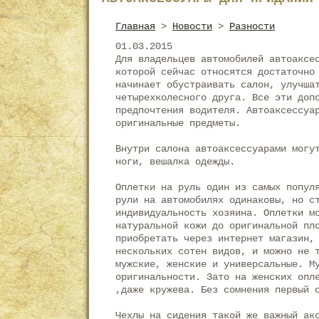
Главная
>
Новости
>
Разности
01.03.2015
Для владельцев автомобилей автоаксе
которой сейчас относятся достаточно
начинает обустраивать салон, улучша
четырехколесного друга. Все эти доп
предпочтения водителя. Автоаксессуа
оригинальные предметы.
Внутри салона автоаксессуарами могу
ноги, вешалка одежды.
Оплетки на руль один из самых попул
рули на автомобилях одинаковы, но с
индивидуальность хозяина. Оплетки м
натуральной кожи до оригинальной пл
приобретать через интернет магазин,
нескольких сотен видов, и можно не 
мужские, женские и универсальные. М
оригинальности. Зато на женских опл
,даже кружева. Без сомнения первый 
Чехлы на сидения такой же важный ак