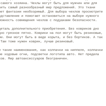
 самого хозяина. Чехлы могут быть для мужчин или для
вить самый разнообразный мир предложений. Это ткани
лет фантазии необозримый. Для выбора чехлов просмотрите
едставление и помогают остановиться на выборе нужного
можность совмещения чехлов с подушками безопасности.
деталь дополнительного приобретения. Без ковриков дно
дно грязное пятно. Коврики на пол могут быть резиновые,
ом. Они могут быть в виде корыта, и без бортиков. А так
 Там тоже нужен коврик, лучше резиновый.
м такие наименования, как колпачки на ниппеля, колпачки
ые ходовые огни, подсветки логотипа авто. Нет предела
ков. Мир автоаксессуаров безграничен.