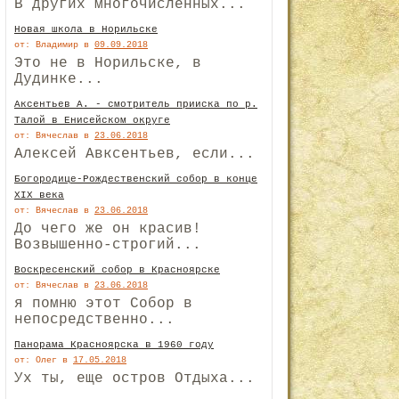
В других многочисленных...
Новая школа в Норильске
от: Владимир
в
09.09.2018
Это не в Норильске, в
Дудинке...
Аксентьев А. - смотритель прииска по р.
Талой в Енисейском округе
от: Вячеслав
в
23.06.2018
Алексей Авксентьев, если...
Богородице-Рождественский собор в конце
XIX века
от: Вячеслав
в
23.06.2018
До чего же он красив!
Возвышенно-строгий...
Воскресенский собор в Красноярске
от: Вячеслав
в
23.06.2018
я помню этот Собор в
непосредственно...
Панорама Красноярска в 1960 году
от: Олег
в
17.05.2018
Ух ты, еще остров Отдыха...