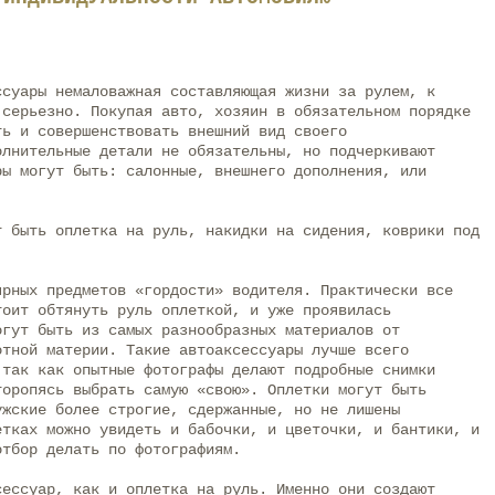
ссуары немаловажная составляющая жизни за рулем, к
 серьезно. Покупая авто, хозяин в обязательном порядке
ть и совершенствовать внешний вид своего
олнительные детали не обязательны, но подчеркивают
ры могут быть: салонные, внешнего дополнения, или
т быть оплетка на руль, накидки на сидения, коврики под
ярных предметов «гордости» водителя. Практически все
тоит обтянуть руль оплеткой, и уже проявилась
огут быть из самых разнообразных материалов от
отной материи. Такие автоаксессуары лучше всего
 так как опытные фотографы делают подробные снимки
торопясь выбрать самую «свою». Оплетки могут быть
ужские более строгие, сдержанные, но не лишены
етках можно увидеть и бабочки, и цветочки, и бантики, и
отбор делать по фотографиям.
сессуар, как и оплетка на руль. Именно они создают