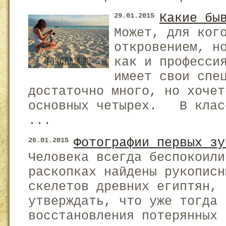
Какие бы
29.01.2015
Может, для ког
откровением, н
как и професси
имеет свои спе
достаточно много, но хочет
основных четырех. В класс
...
Фотографии первых зу
26.01.2015
Человека всегда беспокоили
раскопках найдены рукописн
скелетов древних египтян, 
утверждать, что уже тогда 
восстановления потерянных 