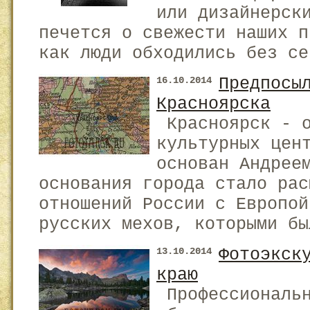
или дизайнерск
печется о свежести наших п
как люди обходились без се
Предпосы
16.10.2014
Красноярска
Красноярск - о
культурных цен
основан Андрее
основания города стало рас
отношений России с Европой
русских мехов, которыми бы
Фотоэкск
13.10.2014
краю
Профессиональн