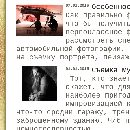
Особенно
07.01.2015
Как правильно 
что бы получит
первоклассное 
рассмотреть сп
автомобильной фотографии. 
на съемку портрета, пейзаж
Съемка м
01.01.2015
Тот, кто знает
скажет, что дл
наиболее приго
импровизацией 
что-то сродни гаражу, трен
заброшенному зданию. Ч/б п
немногословностью ...