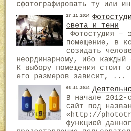
сфотографировать ту или ин
Фотостуд
27.11.2014
света и тени
Фотостудия – э
помещение, в к
созидать челов
неординарному, ибо каждый
К выбору помещения стоит о
его размеров зависит, ...
Деятельн
03.11.2014
В начале 2012-
сайт под назва
«http://photot
функцией данно