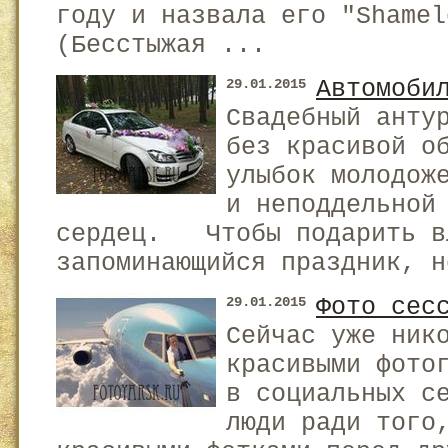
году и назвала его "Shamel
(Бесстыжая ...
Автомоби
29.01.2015
Свадебный анту
без красивой о
улыбок молодож
и неподдельной
сердец. Чтобы подарить в
запоминающийся праздник, н
Фото сес
29.01.2015
Сейчас уже ник
красивыми фото
в социальных с
люди ради того