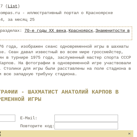
17 (
List
)
kompas.ru - иллюстративный портал о Красноярске
24, за месяц 25
 разделах:
70-е годы XX века
,
Красноярск
,
Знаменитости в
76 года, изображен сеанс одновременной игры в шахматы
ке. Сеан давал известный во всем мире гроссмейстер,
ин в турнире 1975 года, заслуженный мастер спорта СССР
Карпов. На фотографии в одновременной игре участвовали
. Столики для игры были расставлены на поле стадиона в
и всю западную трибуну стадиона.
ГРАФИИ - ШАХМАТИСТ АНАТОЛИЙ КАРПОВ В
РЕМЕННОЙ ИГРЫ
E-Mail:
Повторите код: