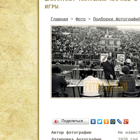
ИГРЫ
Главная
>
Фото
>
Подборки фотографи
Поделиться…
Автор фотографии
Не извес
Датировка фотографии
1976 год