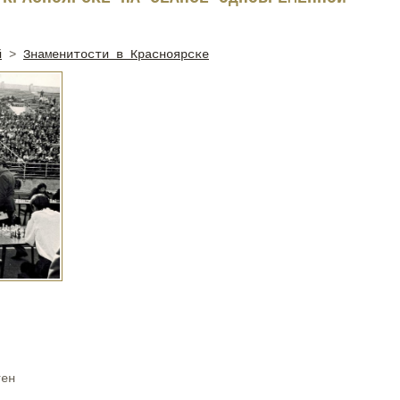
й
>
Знаменитости в Красноярске
тен