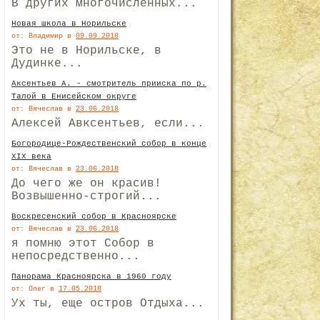
В других многочисленных...
Новая школа в Норильске
от: Владимир
в
09.09.2018
Это не в Норильске, в
Дудинке...
Аксентьев А. - смотритель прииска по р.
Талой в Енисейском округе
от: Вячеслав
в
23.06.2018
Алексей Авксентьев, если...
Богородице-Рождественский собор в конце
XIX века
от: Вячеслав
в
23.06.2018
До чего же он красив!
Возвышенно-строгий...
Воскресенский собор в Красноярске
от: Вячеслав
в
23.06.2018
я помню этот Собор в
непосредственно...
Панорама Красноярска в 1960 году
от: Олег
в
17.05.2018
Ух ты, еще остров Отдыха...