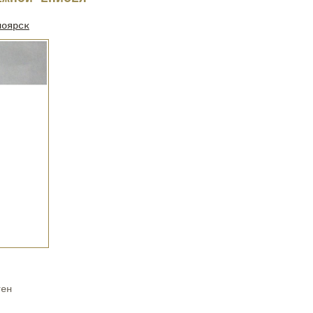
ноярск
тен