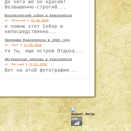
До чего же он красив!
Возвышенно-строгий...
Воскресенский собор в Красноярске
от: Вячеслав
в
23.06.2018
я помню этот Собор в
непосредственно...
Панорама Красноярска в 1960 году
от: Олег
в
17.05.2018
Ух ты, еще остров Отдыха...
Лютеранская церковь в Красноярске
от: Местный
в
27.01.2018
Вот на этой фотографии...