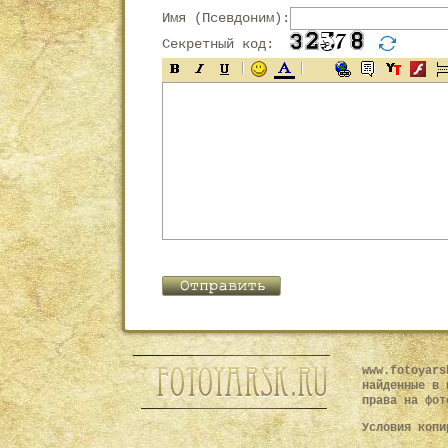
Имя (Псевдоним):
Секретный код:
www.fotoyars
найденные в 
права на фот
Условия копи