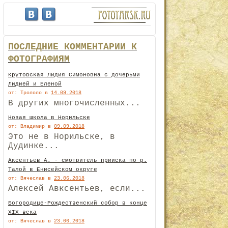
ПОСЛЕДНИЕ КОММЕНТАРИИ К
ФОТОГРАФИЯМ
Крутовская Лидия Симоновна с дочерьми
Лидией и Еленой
от: Трололо
в
14.09.2018
В других многочисленных...
Новая школа в Норильске
от: Владимир
в
09.09.2018
Это не в Норильске, в
Дудинке...
Аксентьев А. - смотритель прииска по р.
Талой в Енисейском округе
от: Вячеслав
в
23.06.2018
Алексей Авксентьев, если...
Богородице-Рождественский собор в конце
XIX века
от: Вячеслав
в
23.06.2018