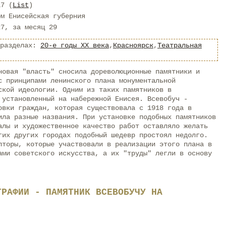
17 (
List
)
ом Енисейская губерния
27, за месяц 29
 разделах:
20-е годы XX века
,
Красноярск
,
Театральная
новая "власть" сносила дореволюционные памятники и
с принципами ленинского плана монументальной
ской идеологии. Одним из таких памятников в
 установленный на набережной Енисея. Всевобуч -
овки граждан, которая существовала с 1918 года в
ила разные названия. При установке подобных памятников
алы и художественное качество работ оставляло желать
гих других городах подобный шедевр простоял недолго.
пторы, которые участвовали в реализации этого плана в
ами советского искусства, а их "труды" легли в основу
ГРАФИИ - ПАМЯТНИК ВСЕВОБУЧУ НА