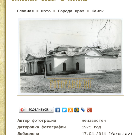
Главная
>
Фото
>
Города края
>
Канск
Поделиться…
Автор фотографии
неизвестен
Датировка фотографии
1975 год
Добавлена
17.04.2014 (
Yaroslav
)