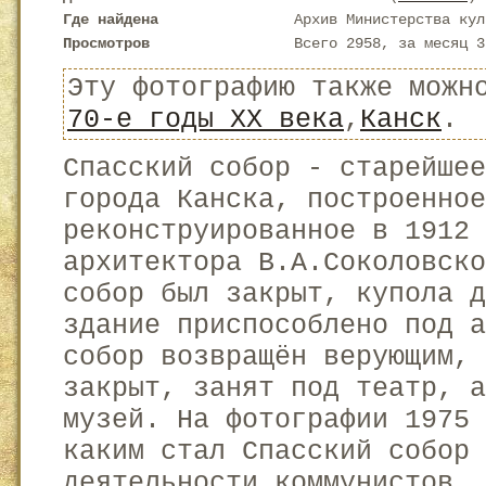
Где найдена
Архив Министерства кул
Просмотров
Всего 2958, за месяц 3
Эту фотографию также можн
70-е годы XX века
,
Канск
.
Спасский собор - старейшее
города Канска, построенное
реконструированное в 1912 
архитектора В.А.Соколовско
собор был закрыт, купола д
здание приспособлено под 
собор возвращён верующим,
закрыт, занят под театр, 
музей. На фотографии 1975
каким стал Спасский собор 
деятельности коммунистов. 