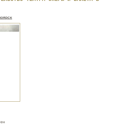
ноярск
тен