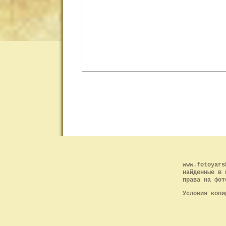
www.fotoyars
найденные в 
права на фот
Условия копи