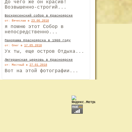
До чего же он красив!
Возвышенно-строгий...
Воскресенский собор в Красноярске
от: Вячеслав
в
23.06.2018
я помню этот Собор в
непосредственно...
Панорама Красноярска в 1960 году
от: Олег
в
17.05.2018
Ух ты, еще остров Отдыха...
Лютеранская церковь в Красноярске
от: Местный
в
27.01.2018
Вот на этой фотографии...