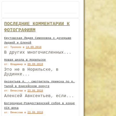
ПОСЛЕДНИЕ КОММЕНТАРИИ К
ФОТОГРАФИЯМ
Крутовская Лидия Симоновна с дочерьми
Лидией и Еленой
от: Трололо
в
14.09.2018
В других многочисленных...
Новая школа в Норильске
от: Владимир
в
09.09.2018
Это не в Норильске, в
Дудинке...
Аксентьев А. - смотритель прииска по р.
Талой в Енисейском округе
от: Вячеслав
в
23.06.2018
Алексей Авксентьев, если...
Богородице-Рождественский собор в конце
XIX века
от: Вячеслав
в
23.06.2018