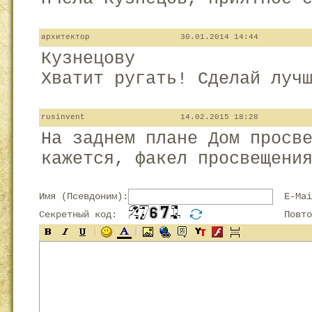
архитектор
30.01.2014 14:44
Кузнецову
Хватит ругать! Сделай луч
rusinvent
14.02.2015 18:28
На заднем плане Дом просв
кажется, факел просвещени
Имя (Псевдоним):
E-Mai
Секретный код:
Повтор