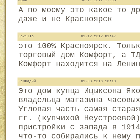
Юрик
30.11.2012 17:50
А по моему это какое то д
даже и не Красноярск
BaZilio
01.12.2012 01:47
это 100% Красноярск. Толь
торговый дом Комфорт, а Т
Комфорт находится на Лени
Геннадий
01.03.2016 18:19
Это дом купца Ицыксона Як
владельца магазина часовы
Угловая часть самая стара
гг. (купчихой Неустроевой
пристройки с запада в 191
что-то собирались к нему 