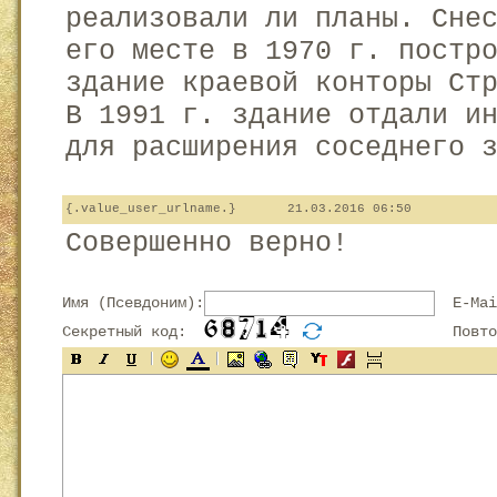
реализовали ли планы. Сне
его месте в 1970 г. постр
здание краевой конторы Ст
В 1991 г. здание отдали и
для расширения соседнего 
{.value_user_urlname.}
21.03.2016 06:50
Совершенно верно!
Имя (Псевдоним):
E-Mai
Секретный код:
Повтор