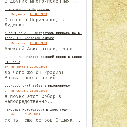
В других многочисленных...
Новая школа в Норильске
от: Владимир
в
09.09.2018
Это не в Норильске, в
Дудинке...
Аксентьев А. - смотритель прииска по р.
Талой в Енисейском округе
от: Вячеслав
в
23.06.2018
Алексей Авксентьев, если...
Богородице-Рождественский собор в конце
XIX века
от: Вячеслав
в
23.06.2018
До чего же он красив!
Возвышенно-строгий...
Воскресенский собор в Красноярске
от: Вячеслав
в
23.06.2018
я помню этот Собор в
непосредственно...
Панорама Красноярска в 1960 году
от: Олег
в
17.05.2018
Ух ты, еще остров Отдыха...