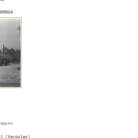
ноярск
Радько
12 (
Yaroslav
)