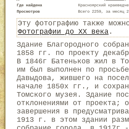
Где найдена
Красноярский краеведче
Просмотров
Всего 2259, за месяц 2
Эту фотографию также можн
Фотографии до XX века
.
Здание Благородного собра
1858 гг. по проекту декабр
В 1846г Батеньков жил в Т
им был выполнен по просьбе
Давыдова, жившего на посел
начале 1850х гг., и сохран
Томского музея. Здание по
отклонениями от проекта; 
завершения в предусматрива
1913 г. в этом здании раз
собрание города, в 1917г.-