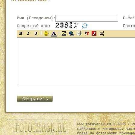
Имя (Псевдоним):
E-Mai
Секретный код:
Повтор
www.fotoyarsk.ru © 2008 - 2
найденные в интернете, част
права на фотографии принадл